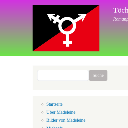
Direkt zum Inhalt
Töch
Romanpr
Suche
Suche
Navigation
Startseite
Über Madeleine
Bilder von Madeleine