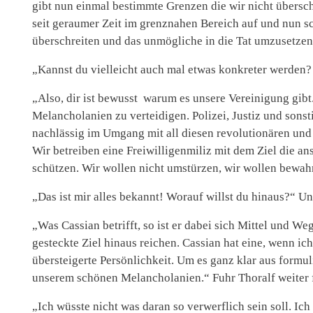
gibt nun einmal bestimmte Grenzen die wir nicht übersch
seit geraumer Zeit im grenznahen Bereich auf und nun sc
überschreiten und das unmögliche in die Tat umzusetzen
„Kannst du vielleicht auch mal etwas konkreter werden
„Also, dir ist bewusst warum es unsere Vereinigung gib
Melancholanien zu verteidigen. Polizei, Justiz und sons
nachlässig im Umgang mit all diesen revolutionären und
Wir betreiben eine Freiwilligenmiliz mit dem Ziel die 
schützen. Wir wollen nicht umstürzen, wir wollen bewahre
„Das ist mir alles bekannt! Worauf willst du hinaus?“ Un
„Was Cassian betrifft, so ist er dabei sich Mittel und We
gesteckte Ziel hinaus reichen. Cassian hat eine, wenn ic
übersteigerte Persönlichkeit. Um es ganz klar aus formul
unserem schönen Melancholanien.“ Fuhr Thoralf weiter f
„Ich wüsste nicht was daran so verwerflich sein soll. Ich