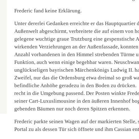
Frederic fand keine Erklärung.
Unter dererlei Gedanken erreichte er das Hauptquartier
Außenwelt abgeschirmt, verbreitete die auf einem von
gelegene wuchtige graue Trutzburg eine gespenstische A
wirkenden Verziehrungen an der Außenfassade, konnten d
Anzahl vorhandenen in den Himmel strebenden Türme u
Funktion, auch wenn einige begehbar waren. Neuschwans
unglückseligen bayrischen Märchenkönigs Ludwig II. hat
Zweifel, nur das die Ordensburg etwa dreimal so groß war
befindliche Anhöhe geradezu in den Boden zu drücken. A
recht in die Umgebung passend. Der Posten winkte Frede
seiner Cart-Luxuslimousine in den äußeren Innenhof bo
gebenden Bäumen nur noch deren Spitzen erkennen.
Frederic parkte seinen Wagen auf der markierten Stelle,
Portal zu als dessen Tür sich öffnete und ihm Cassian en