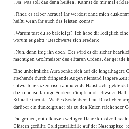
„Na, was soll das denn heißen? Kannst du mir mal erklä
„Finde es selber heraus! Ihr werdest ohne mich auskomm
heißt, wenn ihr euch das leisten könnt!“
„Warum tust du so beleidigt? Ich habe dir lediglich eine
worum es geht!“ Beschwerte sich Frederic.
„Nun, dann frag ihn doch! Der wird es dir sicher haarkle
mächtigen Großmeister des elitären Ordens, der gerade i
Eine unheimliche Aura senke sich auf die lange,hagere G
stechende durch dringende Augen niemand längere Zeit z
entworfene exzentrisch anmutende Haustracht gekleidet
dazu ebenso farbige Seidenstrümpfe und schwarze Halb
Schnalle thronte. Weißes Seidenhemd mit Rüschchenkra
darüber ein dunkelgrüner bis zu den Knien reichender G
Die grauen, mittelkurzen welligen Haare kunstvoll nach
Gläsern gefüllte Goldgestellbrille auf der Nasenspitze, r