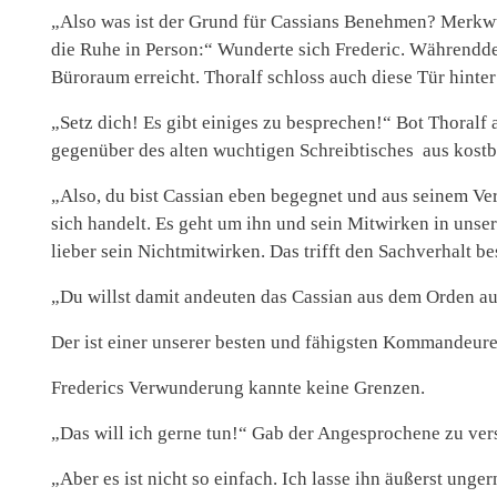
„Also was ist der Grund für Cassians Benehmen? Merkwür
die Ruhe in Person:“ Wunderte sich Frederic. Währendd
Büroraum erreicht. Thoralf schloss auch diese Tür hinter
„Setz dich! Es gibt einiges zu besprechen!“ Bot Thoralf a
gegenüber des alten wuchtigen Schreibtisches aus kost
„Also, du bist Cassian eben begegnet und aus seinem Ve
sich handelt. Es geht um ihn und sein Mitwirken in unse
lieber sein Nichtmitwirken. Das trifft den Sachverhalt be
„Du willst damit andeuten das Cassian aus dem Orden a
Der ist einer unserer besten und fähigsten Kommandeure
Frederics Verwunderung kannte keine Grenzen.
„Das will ich gerne tun!“ Gab der Angesprochene zu ver
„Aber es ist nicht so einfach. Ich lasse ihn äußerst unge