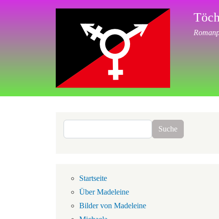
Direkt zum Inhalt
Töch
Romanpr
Suche
Suche
Navigation
Startseite
Über Madeleine
Bilder von Madeleine